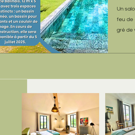
Un salo
feu de 
gré de 