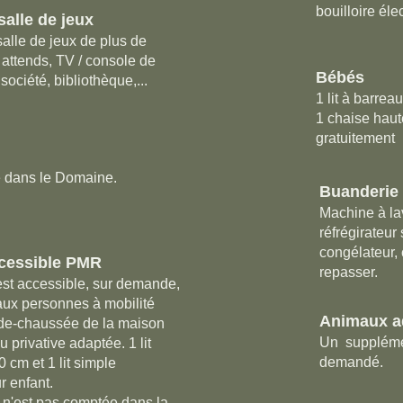
bouilloire élec
salle de jeux
alle de jeux de plus de
attends, TV / console de
Bébés
société, bibliothèque,...
1 lit à barrea
1 chaise haut
gratuitement
é dans le Domaine.
Buanderie
Machine à lav
réfrégirateur
congélateur,
cessible PMR
repasser.
st accessible, sur demande,
aux personnes à mobilité
Animaux a
-de-chaussée de la maison
Un suppléme
u privative adaptée. 1 lit
demandé.
 cm et 1 lit simple
r enfant.
 n'est pas comptée dans la