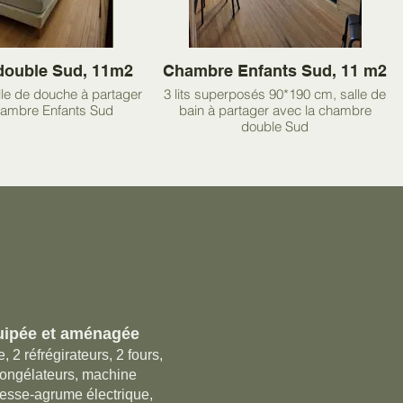
ouble Sud, 11m2
Chambre Enfants Sud, 11 m2
lle de douche à partager
3 lits superposés 90*190 cm, salle de
hambre Enfants Sud
bain à partager avec la chambre
double Sud
uipée et aménagée
, 2 réfrégirateurs, 2 fours,
congélateurs, machine
esse-agrume électrique,