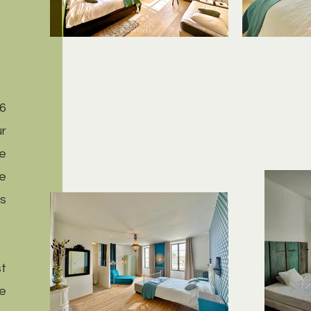
 6
ur
e
e
os
t
e