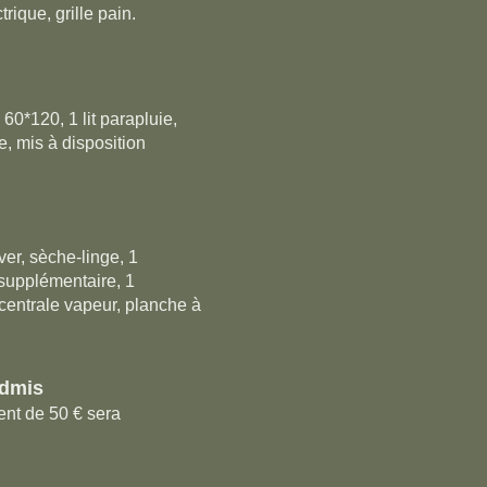
trique, grille pain.
u 60*120, 1
lit parapluie,
e, mis à disposition
er, sèche-linge, 1
 supplémentaire, 1
 centrale vapeur,
planche à
dmis
nt de 50 € sera