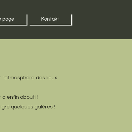
e page
Kontakt
 l'atmosphère des lieux
 a enfin abouti !
algré quelques galères !