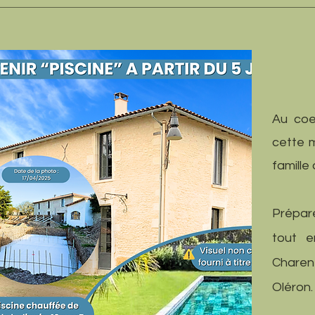
Au coe
cette m
famille
Prépar
tout e
Charen
Oléron.