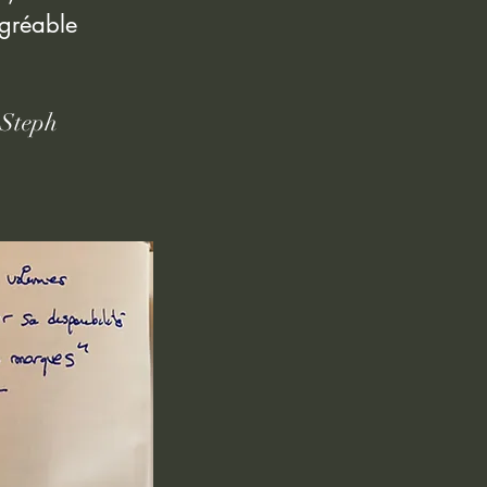
gréable
ph