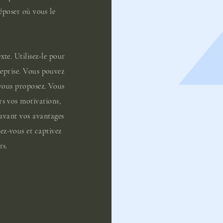
déposer où vous le
xte. Utilisez-le pour
reprise. Vous pouvez
 vous proposez. Vous
rs vos motivations,
n avant vos avantages
z-vous et captivez
rs.