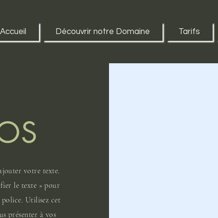
Accueil
Découvrir notre Domaine
Tarifs
POS
jouter votre texte.
ier le texte » pour
police. Utilisez cet
us présenter à vos